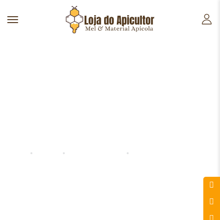
Loja Online
Início
Produtos
Colmeias e Núcleos
Núcleo Langstroth