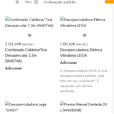
Filtro
2.125,00
€
1.281,42
€
(IVA INC.)
(IVA INC.)
Combinado Caldeira/Tina
Desoperculadora Elétrica
Desopercular 1,5m
Vibratória LEGA
(W4074A)
Adicionar
Adicionar
A Desoperculadora LEGA é uma
desoperculadora perfeita, toda
feita em aço inoxidável*. É
equipada com lâmina
serrilhada…