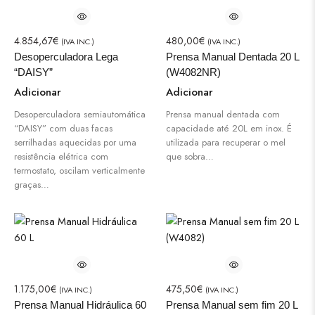
4.854,67
€
480,00
€
(IVA INC.)
(IVA INC.)
Desoperculadora Lega
Prensa Manual Dentada 20 L
“DAISY”
(W4082NR)
Adicionar
Adicionar
Desoperculadora semiautomática
Prensa manual dentada com
“DAISY” com duas facas
capacidade até 20L em inox. É
serrilhadas aquecidas por uma
utilizada para recuperar o mel
resistência elétrica com
que sobra…
termostato, oscilam verticalmente
graças…
1.175,00
€
475,50
€
(IVA INC.)
(IVA INC.)
Prensa Manual Hidráulica 60
Prensa Manual sem fim 20 L