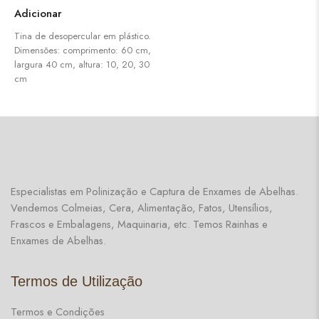
Adicionar
Tina de desopercular em plástico.
Dimensões: comprimento: 60 cm,
largura 40 cm, altura: 10, 20, 30
cm
Especialistas em Polinização e Captura de Enxames de Abelhas.
Vendemos Colmeias, Cera, Alimentação, Fatos, Utensílios,
Frascos e Embalagens, Maquinaria, etc. Temos Rainhas e
Enxames de Abelhas.
Termos de Utilização
Termos e Condições