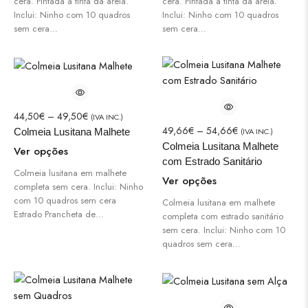
cera. Pintada a tinta da areia.
cera. Pintada a tinta da areia.
Inclui: Ninho com 10 quadros
Inclui: Ninho com 10 quadros
sem cera…
sem cera…
44,50
€
–
49,50
€
(IVA INC.)
49,66
€
–
54,66
€
(IVA INC.)
Colmeia Lusitana Malhete
Colmeia Lusitana Malhete
Ver opções
com Estrado Sanitário
Colmeia lusitana em malhete
Ver opções
completa sem cera. Inclui: Ninho
com 10 quadros sem cera
Colmeia lusitana em malhete
Estrado Prancheta de…
completa com estrado sanitário
sem cera. Inclui: Ninho com 10
quadros sem cera…